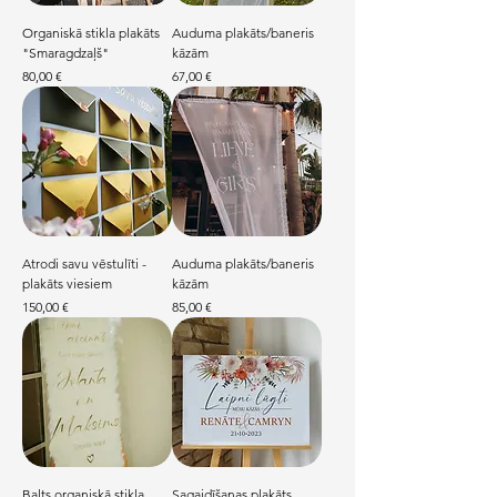
Organiskā stikla plakāts
Auduma plakāts/baneris
"Smaragdzaļš"
kāzām
Price
Price
80,00 €
67,00 €
Atrodi savu vēstulīti -
Auduma plakāts/baneris
plakāts viesiem
kāzām
Price
Price
150,00 €
85,00 €
Balts organiskā stikla
Sagaidīšanas plakāts