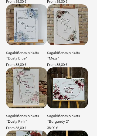
Sale Price
Sale Price
From
38,00 €
From
38,00 €
Sagaidīšanas plakāts
Sagaidīšanas plakāts
"Dusty Blue"
"Mežs"
Sale Price
Sale Price
From
38,00 €
From
38,00 €
Sagaidīšanas plakāts
Sagaidīšanas plakāts
"Dusty Pink"
"Burgundy 2"
Sale Price
Price
From
38,00 €
38,00 €