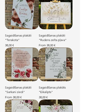
Sagaidīšanas plakāti
Sagaidīšanas plakāti
"Terakota"
"Rudens zelta pļava"
Price
Sale Price
38,00 €
From
38,00 €
Sagaidīšanas plakāti
Sagaidīšanas plakāts
"Sarkani ziedi"
"Eikalipts"
Sale Price
Price
From
38,00 €
38,00 €