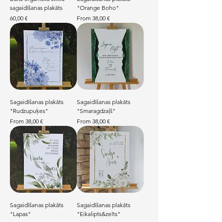
sagaidīšanas plakāts
"Orange Boho"
Price
Sale Price
60,00 €
From
38,00 €
Sagaidīšanas plakāts
Sagaidīšanas plakāts
"Rudzupuķes"
"Smaragdzaļš"
Sale Price
Sale Price
From
38,00 €
From
38,00 €
Sagaidīšanas plakāts
Sagaidīšanas plakāts
"Lapas"
"Eikalipts&zelts"