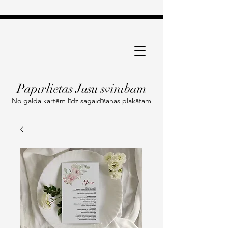
Papīrlietas Jūsu svinībām
No galda kartēm līdz sagaidīšanas plakātam