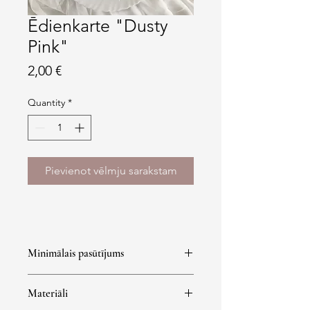
Ēdienkarte "Dusty
Pink"
Price
2,00 €
Quantity
*
Pievienot vēlmju sarakstam
Minimālais pasūtījums
Minimālā pasūtījuma summa 30 eur.
Materiāli