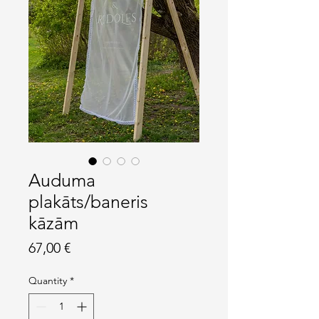
Auduma
plakāts/baneris
kāzām
Price
67,00 €
Quantity
*