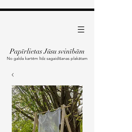
Papīrlietas Jūsu svinībām
No galda kartēm līdz sagaidīšanas plakātam