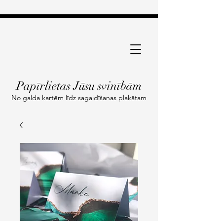
Papīrlietas Jūsu svinībām
No galda kartēm līdz sagaidīšanas plakātam