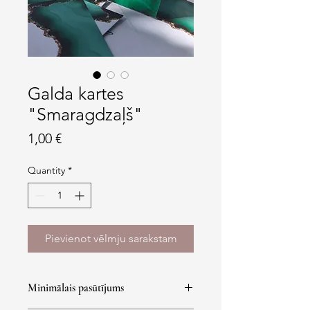
Galda kartes
"Smaragdzaļš"
Price
1,00 €
Quantity
*
Pievienot vēlmju sarakstam
Minimālais pasūtījums