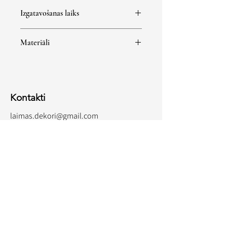
Minimālā pasūtījuma summa 30 eur
Izgatavošanas laiks
Izgatavošanas laiks 2-3 nedēļas.
Materiāli
Balts papīrs 250-300g/m2.
Kontakti
laimas.dekori@gmail.com
Tel.
+371 29424716
Mēs atrodamies Salas pag., Mārupes
novadā, Sīpolciemā, bet esam priecīgi
sadarboties ar jebkuru jebkurā vietā
Sekojiet man:
Instagram