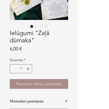
Ielūgumi "Zaļā
dūmaka"
Price
6,00 €
Quantity
*
Pievienot vēlmju sarakstam
Minimālais pasūtījums