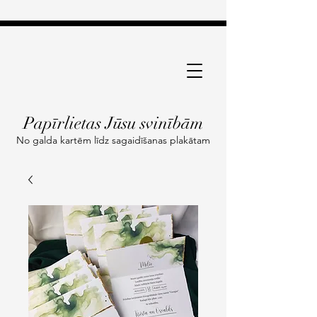
Papīrlietas Jūsu svinībām
No galda kartēm līdz sagaidīšanas plakātam