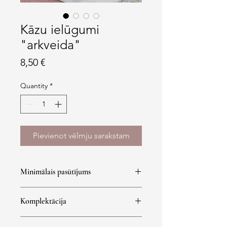
Kāzu ielūgumi
"arkveida"
Price
8,50 €
Quantity
*
Pievienot vēlmju sarakstam
Minimālais pasūtījums
Minimālā pasūtījuma summa 60 eur.
Komplektācija
Ielūguma un 1 informācijas kartiņa,