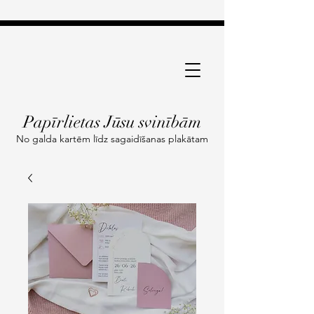
Papīrlietas Jūsu svinībām
No galda kartēm līdz sagaidīšanas plakātam