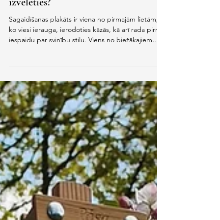
Kādu viesu sagaidīšanas plakātu
izvēlēties?
Sagaidīšanas plakāts ir viena no pirmajām lietām,
ko viesi ierauga, ierodoties kāzās, kā arī rada pirmo
iespaidu par svinību stilu. Viens no biežākajiem
jautājumiem, ko man uzdod pāri: uz kāda materiāla
drukāt kāzu sagaidīšanas plakātu? Es izgatavoju
sagaidīšanas plakātus uz komatex plāksnes,
organiskā stikla (jeb akrila) un auduma. Katram
materiālam ir savas priekšrocības un trūkumi.
Izvēloties materiālu, svarīgi domāt ne tikai par
izskatu, bet arī par kāzu norises vietu, la