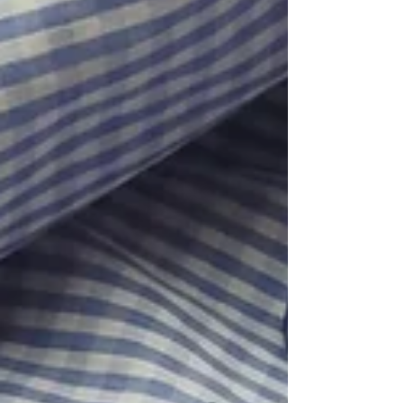
vēstules pasniegt? Varbūt kā sarullētus perg