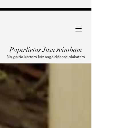
Papīrlietas Jūsu svinībām
No galda kartēm līdz sagaidīšanas plakātam