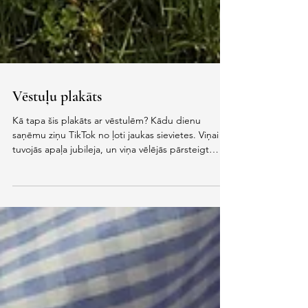
Vēstuļu plakāts
Kā tapa šis plakāts ar vēstulēm? Kādu dienu
saņēmu ziņu TikTok no ļoti jaukas sievietes. Viņai
tuvojās apaļa jubileja, un viņa vēlējās pārsteigt
savus viesus ar sirsnīgām pateicības vēstulītēm —
katram personīgu un īpašu. Ideja bija ne tikai
pateikt “paldies”, bet arī kopīgi atgriezties
bērnības un jaunības atmiņās, atceroties blēņas,
smieklīgus piedzīvojumus un aizkustinošus dzīves
mirkļus. Tad sākās mans radošais process — kā šīs