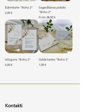
Ēdienkarte "Boho 2"
Sagaidīšanas plakāts
"Boho 2"
Price
2,00 €
Sale Price
From
38,00 €
Ielūgums "Boho 2"
Galda kartes "Boho 2"
Price
Price
6,00 €
1,00 €
Kontakti