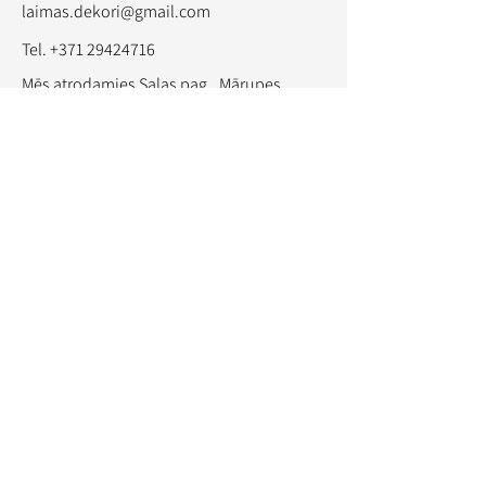
laimas.dekori@gmail.com
Tel.
+371 29424716
Mēs atrodamies Salas pag., Mārupes
novadā, Sīpolciemā, bet esam priecīgi
sadarboties ar jebkuru jebkurā vietā
Sekojiet man:
Instagram
Facebook
© 2021 by My Site. All Rights
Reserved.