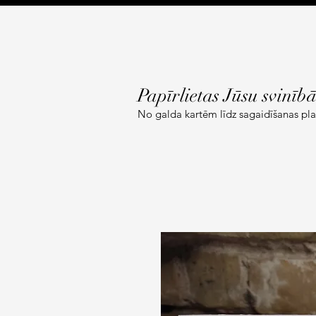
Papīrlietas Jūsu svinīb
No galda kartēm līdz sagaidīšanas pl