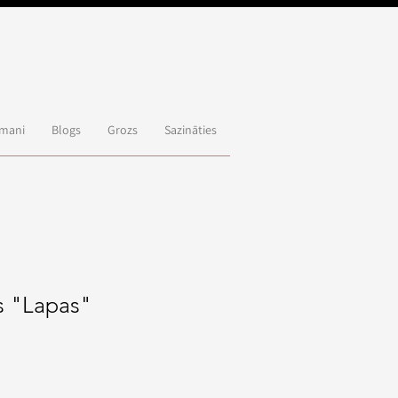
 mani
Blogs
Grozs
Sazināties
s "Lapas"