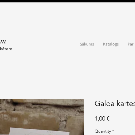
ām
Sākums
Katalogs
Par
akātam
Galda karte
Price
1,00 €
Quantity
*